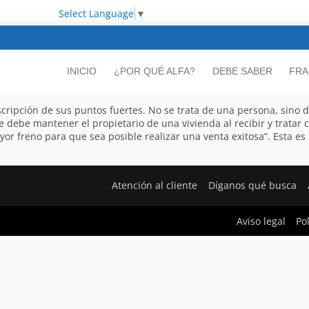
Select Language
▼
INICIO
¿POR QUÉ ALFA?
DEBE SABER
FRA
cripción de sus puntos fuertes. No se trata de una persona, sino d
ue debe mantener el propietario de una vivienda al recibir y tratar
r freno para que sea posible realizar una venta exitosa”. Esta es 
Atención al cliente
Díganos qué busca
Aviso legal
Po