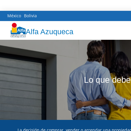
México
Bolivia
Alfa Azuqueca
Lo que debe
La decisión de comprar, vender o arrendar una propieda