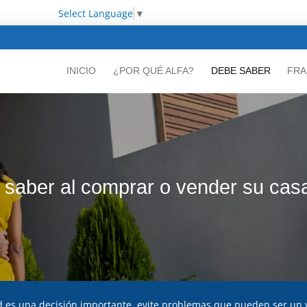
Select Language
▼
INICIO
¿POR QUÉ ALFA?
DEBE SABER
FRA
 saber al comprar o vender su cas
d es una decisión importante, evite problemas que pueden ser un