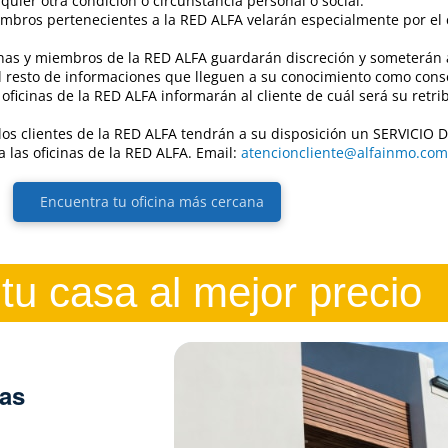
lquier otra condición o circunstancia personal o social.
mbros pertenecientes a la RED ALFA velarán especialmente por el
cinas y miembros de la RED ALFA guardarán discreción y someterán 
 el resto de informaciones que lleguen a su conocimiento como cons
oficinas de la RED ALFA informarán al cliente de cuál será su retrib
e: los clientes de la RED ALFA tendrán a su disposición un SERVICI
 las oficinas de la RED ALFA. Email:
atencioncliente@alfainmo.com
Encuentra tu oficina más cercana
tu casa al mejor precio
las