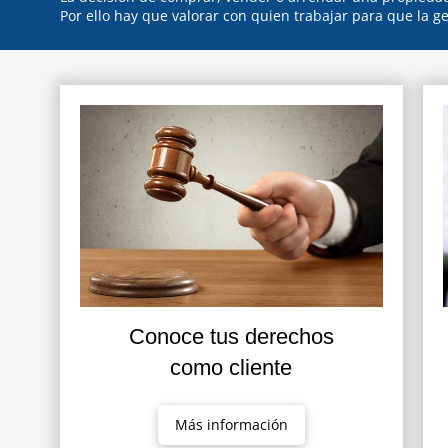
Por ello hay que valorar con quien trabajar para que la ge
Conoce tus derechos
como cliente
Más información