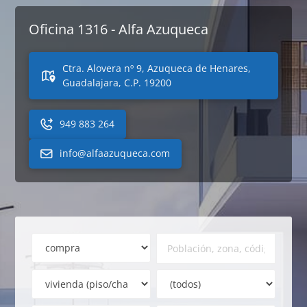
Oficina 1316 - Alfa Azuqueca
Ctra. Alovera nº 9, Azuqueca de Henares,
Guadalajara, C.P. 19200
949 883 264
info@alfaazuqueca.com