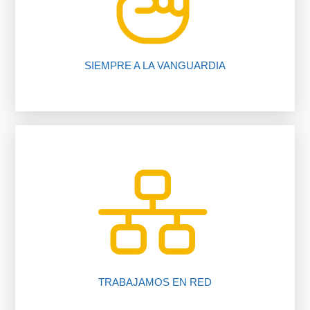
nuestros procedimientos, compruébalo.
Te ahorramos tiempo y dinero gracias a
SIEMPRE A LA VANGUARDIA
inmobiliario.
trabajando para ti gracias a nuestro software
Más de 225 oficinas y más de 2050 asesores
TRABAJAMOS EN RED