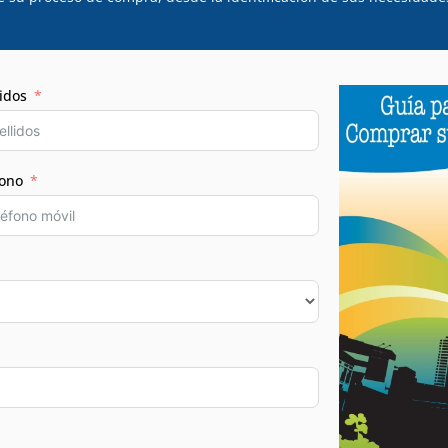
idos
fono