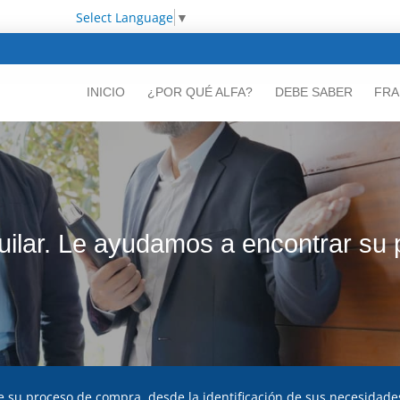
Select Language
▼
INICIO
¿POR QUÉ ALFA?
DEBE SABER
FRA
uilar. Le ayudamos a encontrar su
 su proceso de compra, desde la identificación de sus necesidades