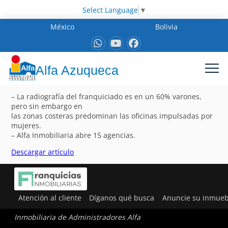
Select Language
▼
México
Bolivia
Alfa Azuqueca
– La radiografía del franquiciado es en un 60% varones,
pero sin embargo en
las zonas costeras predominan las oficinas impulsadas por
mujeres.
– Alfa Inmobiliaria abre 15 agencias.
Descargar artículo
Atención al cliente
Díganos qué busca
Anuncie su inmueb
Inmobiliaria de Administradores Alfa