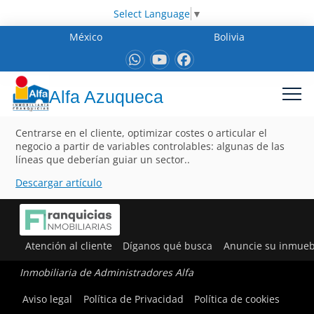
Select Language
▼
México
Bolivia
Alfa Azuqueca
Centrarse en el cliente, optimizar costes o articular el
negocio a partir de variables controlables: algunas de las
líneas que deberían guiar un sector..
Descargar artículo
Atención al cliente
Díganos qué busca
Anuncie su inmueb
Inmobiliaria de Administradores Alfa
Aviso legal
Política de Privacidad
Política de cookies