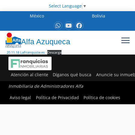
Select Language
▼
México
Bolivia
Alfa Azuqueca
20.11.18 LaFranquicia.es
Descarga
Atención al cliente
Díganos qué busca
Anuncie su inmueb
Inmobiliaria de Administradores Alfa
Aviso legal
Política de Privacidad
Política de cookies