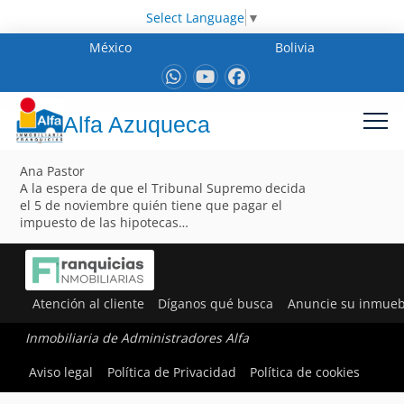
Select Language
▼
México
Bolivia
Alfa Azuqueca
Ana Pastor
A la espera de que el Tribunal Supremo decida
el 5 de noviembre quién tiene que pagar el
impuesto de las hipotecas…
Atención al cliente
Díganos qué busca
Anuncie su inmueb
Inmobiliaria de Administradores Alfa
Aviso legal
Política de Privacidad
Política de cookies