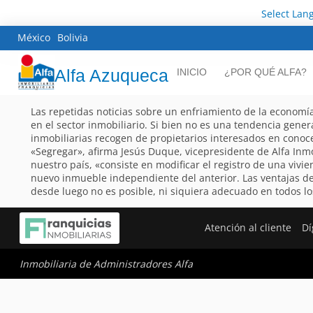
Select Lan
México
Bolivia
Alfa Azuqueca
INICIO
¿POR QUÉ ALFA?
Las repetidas noticias sobre un enfriamiento de la economía
en el sector inmobiliario. Si bien no es una tendencia gener
inmobiliarias recogen de propietarios interesados en conoce
«Segregar», afirma Jesús Duque, vicepresidente de Alfa Inmo
nuestro país, «consiste en modificar el registro de una vi
nuevo inmueble independiente del anterior. Las ventajas de 
desde luego no es posible, ni siquiera adecuado en todos los
Atención al cliente
Dí
Inmobiliaria de Administradores Alfa