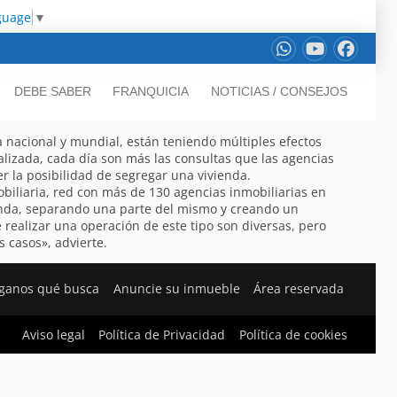
guage
▼
DEBE SABER
FRANQUICIA
NOTICIAS / CONSEJOS
 nacional y mundial, están teniendo múltiples efectos
alizada, cada día son más las consultas que las agencias
r la posibilidad de segregar una vivienda.
biliaria, red con más de 130 agencias inmobiliarias en
vienda, separando una parte del mismo y creando un
realizar una operación de este tipo son diversas, pero
 casos», advierte.
ganos qué busca
Anuncie su inmueble
Área reservada
Aviso legal
Política de Privacidad
Política de cookies