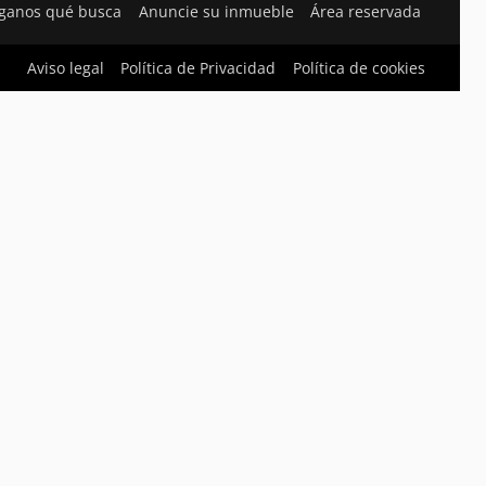
ganos qué busca
Anuncie su inmueble
Área reservada
Aviso legal
Política de Privacidad
Política de cookies