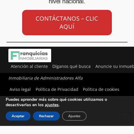
nivel nacional.
CONTÁCTANOS – CLIC
AQUÍ
Atención al cliente
Díganos qué busca
Anuncie su inmueb
Inmobiliaria de Administradores Alfa
Utilizamos cookies para ofrecerte la mejor experiencia en
Aviso legal
Política de Privacidad
Política de cookies
nuestra web.
Puedes aprender más sobre qué cookies utilizamos o
desactivarlas en los
ajustes
.
Aceptar
Rechazar
Ajustes