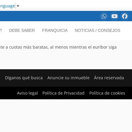
Language
▼
?
DEBE SABER
FRANQUICIA
NOTICIAS / CONSEJOS
ente a cuotas más baratas, al menos mientras el euríbor siga
e
Díganos qué busca
Anuncie su inmueble
Área reservada
Aviso legal
Política de Privacidad
Política de cookies