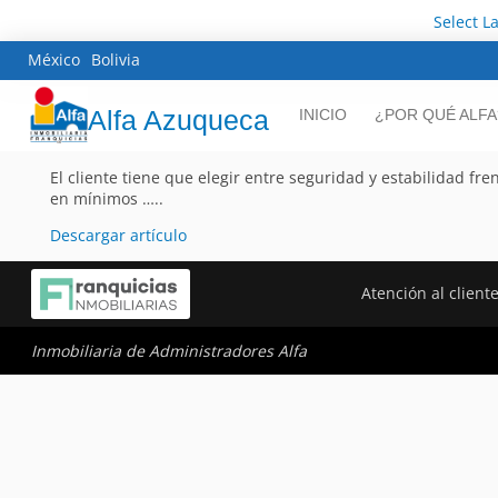
Select 
México
Bolivia
Alfa Azuqueca
INICIO
¿POR QUÉ ALFA
El cliente tiene que elegir entre seguridad y estabilidad fr
en mínimos …..
Descargar artículo
Atención al client
Inmobiliaria de Administradores Alfa