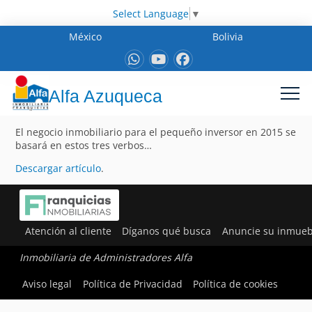
Select Language
▼
México
Bolivia
Alfa Azuqueca
El negocio inmobiliario para el pequeño inversor en 2015 se
basará en estos tres verbos…
Descargar artículo
.
Atención al cliente
Díganos qué busca
Anuncie su inmueb
Inmobiliaria de Administradores Alfa
Aviso legal
Política de Privacidad
Política de cookies