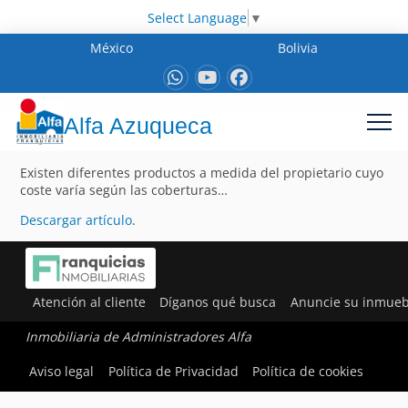
Select Language
▼
México
Bolivia
Alfa Azuqueca
Existen diferentes productos a medida del propietario cuyo
coste varía según las coberturas…
Descargar artículo
.
Atención al cliente
Díganos qué busca
Anuncie su inmueb
Inmobiliaria de Administradores Alfa
Aviso legal
Política de Privacidad
Política de cookies