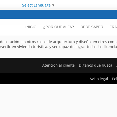
Select Language
▼
INICIO
¿POR QUÉ ALFA?
DEBE SABER
FRA
decoración, en otros casos de arquitectura y diseño, en otros cono
ertir en vivienda turística, y ser capaz de lograr todas las licenci
Atención al cliente
Díganos qué busca
Aviso legal
Po