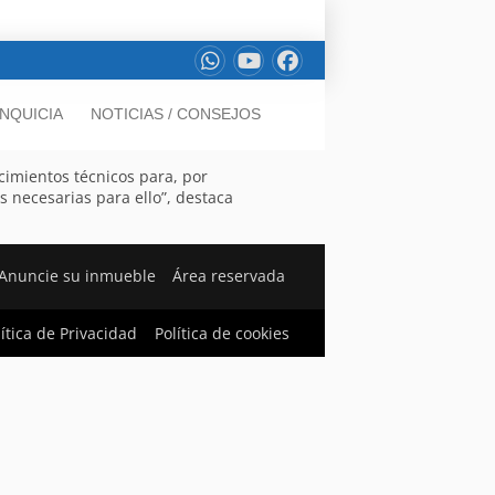
NQUICIA
NOTICIAS / CONSEJOS
cimientos técnicos para, por
as necesarias para ello”, destaca
Anuncie su inmueble
Área reservada
lítica de Privacidad
Política de cookies