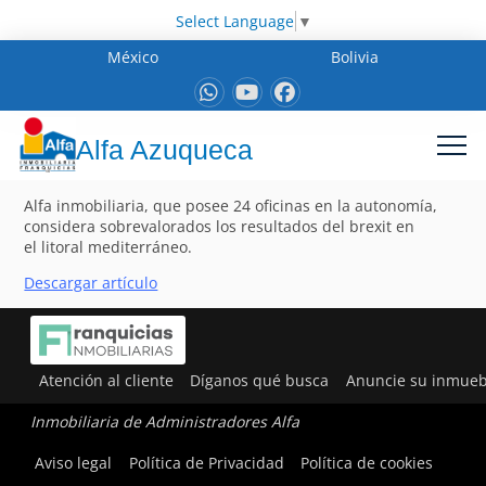
Select Language
▼
México
Bolivia
Alfa Azuqueca
Alfa inmobiliaria, que posee 24 oficinas en la autonomía,
considera sobrevalorados los resultados del brexit en
el litoral mediterráneo.
Descargar artículo
Atención al cliente
Díganos qué busca
Anuncie su inmueb
Inmobiliaria de Administradores Alfa
Aviso legal
Política de Privacidad
Política de cookies