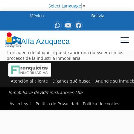
Select Language
▼
México
Bolivia
Alfa Azuqueca
La «cadena de bloques» puede abrir una nueva era en los
procesos de la industria inmobiliaria
Atención al cliente
Díganos qué busca
Anuncie su inmueb
Inmobiliaria de Administradores Alfa
Aviso legal
Política de Privacidad
Política de cookies