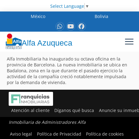
Select Language
▼
México
Bolivia
Alfa Azuqueca
Alfa Inmobiliaria ha inaugurado su octava oficina en la
provincia de Barcelona. La nueva inmobiliaria se ubica en
Badalona, zona en la que durante el pasado ejercicio la
actividad de la compañía creció notablemente impulsada
por la demanda de vivienda.
Atención al cliente
Díganos qué busca
Anuncie su inmueb
Inmobiliaria de Administradores Alfa
Aviso legal
Política de Privacidad
Política de cookies