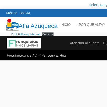
Select Lan
México
Bolivia
Alfa Azuqueca
INICIO
¿POR QUÉ ALFA?
12.11.18 Franquicias.net
Descarga
Atención al cliente
Dí
Inmobiliaria de Administradores Alfa