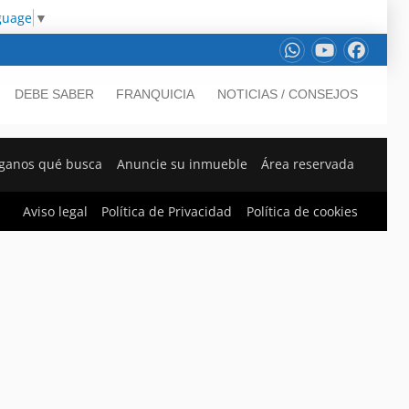
guage
▼
DEBE SABER
FRANQUICIA
NOTICIAS / CONSEJOS
ganos qué busca
Anuncie su inmueble
Área reservada
Aviso legal
Política de Privacidad
Política de cookies