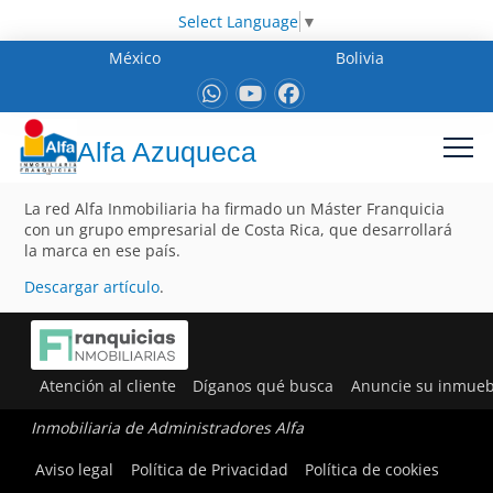
Select Language
▼
México
Bolivia
Alfa Azuqueca
La red Alfa Inmobiliaria ha firmado un Máster Franquicia
con un grupo empresarial de Costa Rica, que desarrollará
la marca en ese país.
Descargar artículo
.
Atención al cliente
Díganos qué busca
Anuncie su inmueb
Inmobiliaria de Administradores Alfa
Aviso legal
Política de Privacidad
Política de cookies