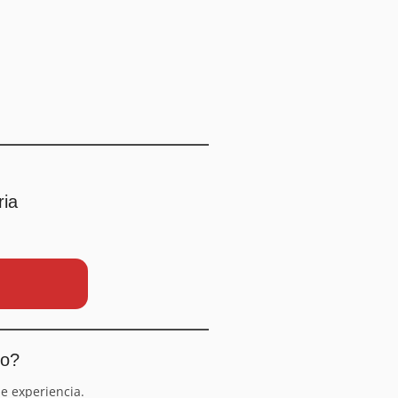
ria
io?
e experiencia.