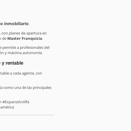
o inmobiliario
.
 con planes de apertura en
o de
Master Franquicia
.
e permite a profesionales del
ión y máxima autonomía.
 y rentable
ptable a cada agente, con
ida como una de las principales
ón #ExpansiónAlfa
oamérica