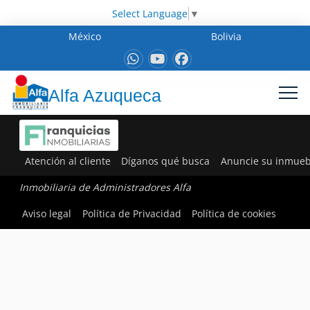
Select Language
▼
México
Bolivia
Alfa Azuqueca
Atención al cliente
Díganos qué busca
Anuncie su inmueb
Inmobiliaria de Administradores Alfa
Aviso legal
Política de Privacidad
Política de cookies