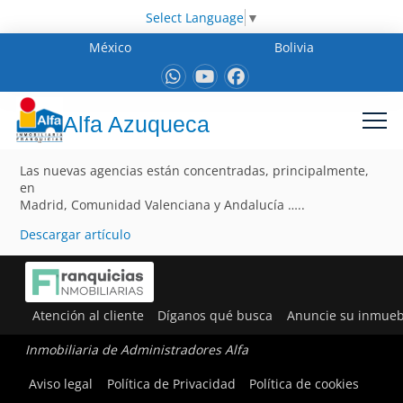
Select Language
▼
México
Bolivia
Alfa Azuqueca
Las nuevas agencias están concentradas, principalmente,
en
Madrid, Comunidad Valenciana y Andalucía …..
Descargar artículo
Atención al cliente
Díganos qué busca
Anuncie su inmueb
Inmobiliaria de Administradores Alfa
Aviso legal
Política de Privacidad
Política de cookies