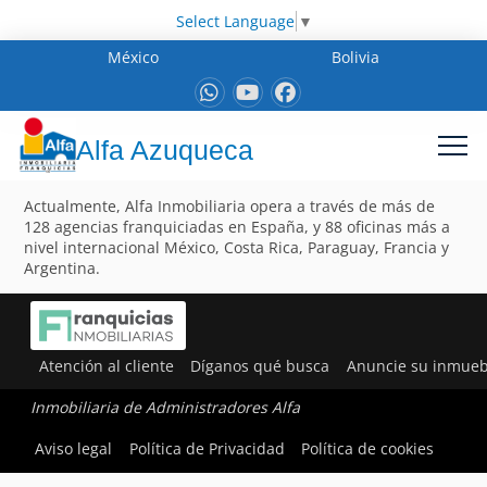
Select Language
▼
México
Bolivia
Alfa Azuqueca
Actualmente, Alfa Inmobiliaria opera a través de más de
128 agencias franquiciadas en España, y 88 oficinas más a
nivel internacional México, Costa Rica, Paraguay, Francia y
Argentina.
Atención al cliente
Díganos qué busca
Anuncie su inmueb
Inmobiliaria de Administradores Alfa
Aviso legal
Política de Privacidad
Política de cookies