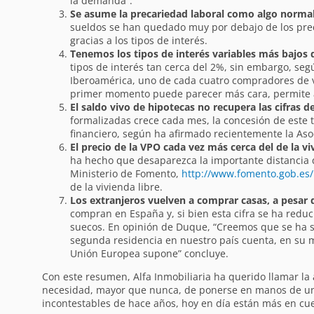
la demanda”.
Se asume la precariedad laboral como algo norma
sueldos se han quedado muy por debajo de los preci
gracias a los tipos de interés.
Tenemos los tipos de interés variables más bajos 
tipos de interés tan cerca del 2%, sin embargo, seg
Iberoamérica, uno de cada cuatro compradores de viv
primer momento puede parecer más cara, permite af
El saldo vivo de hipotecas no recupera las cifras d
formalizadas crece cada mes, la concesión de este 
financiero, según ha afirmado recientemente la Aso
El precio de la VPO cada vez más cerca del de la vi
ha hecho que desaparezca la importante distancia q
Ministerio de Fomento,
http://www.fomento.gob.es
de la vivienda libre.
Los extranjeros vuelven a comprar casas, a pesar d
compran en España y, si bien esta cifra se ha redu
suecos. En opinión de Duque, “Creemos que se ha so
segunda residencia en nuestro país cuenta, en su m
Unión Europea supone” concluye.
Con este resumen, Alfa Inmobiliaria ha querido llamar la 
necesidad, mayor que nunca, de ponerse en manos de un p
incontestables de hace años, hoy en día están más en cu