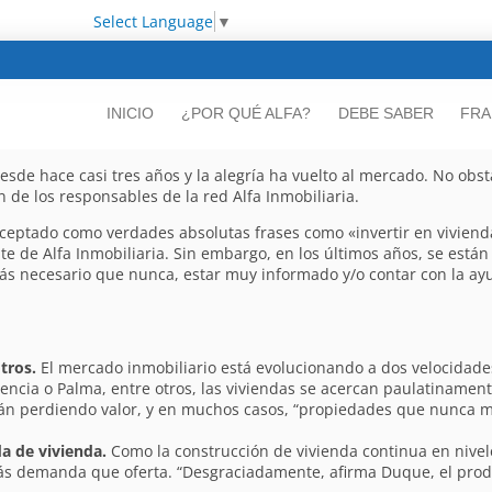
Select Language
▼
INICIO
¿POR QUÉ ALFA?
DEBE SABER
FRA
sde hace casi tres años y la alegría ha vuelto al mercado. No obsta
n de los responsables de la red Alfa Inmobiliaria.
aceptado como verdades absolutas frases como «invertir en vivienda
ente de Alfa Inmobiliaria. Sin embargo, en los últimos años, se está
ás necesario que nunca, estar muy informado y/o contar con la ayu
tros.
El mercado inmobiliario está evolucionando a dos velocidades
cia o Palma, entre otros, las viviendas se acercan paulatinamente a
án perdiendo valor, y en muchos casos, “propiedades que nunca m
a de vivienda.
Como la construcción de vivienda continua en nivel
ás demanda que oferta. “Desgraciadamente, afirma Duque, el prod