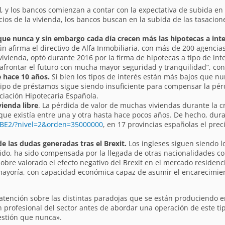
l
, y los bancos comienzan a contar con la expectativa de subida en
os de la vivienda, los bancos buscan en la subida de las tasacion
que nunca y sin embargo cada día crecen más las hipotecas a inter
ún afirma el directivo de Alfa Inmobiliaria, con más de 200 agencia
ienda, optó durante 2016 por la firma de hipotecas a tipo de interé
rontar el futuro con mucha mayor seguridad y tranquilidad”, con
e hace 10 años.
Si bien los tipos de interés están más bajos que n
tipo de préstamos sigue siendo insuficiente para compensar la pér
ciación Hipotecaria Española.
vienda libre
. La pérdida de valor de muchas viviendas durante la cr
ue existía entre una y otra hasta hace pocos años. De hecho, dur
/BE2/?nivel=2&orden=35000000
, en 17 provincias españolas el preci
e las dudas generadas tras el Brexit.
Los ingleses siguen siendo l
cido, ha sido compensada por la llegada de otras nacionalidades c
bre valorado el efecto negativo del Brexit en el mercado residenci
ayoría, con capacidad económica capaz de asumir el encarecimient
atención sobre las distintas paradojas que se están produciendo en
rofesional del sector antes de abordar una operación de este tip
estión que nunca».